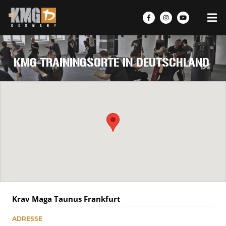
Skip
to
content
KMG-TRAININGSORTE IN DEUTSCHLAND
Krav Maga Taunus Frankfurt
ADRESSE