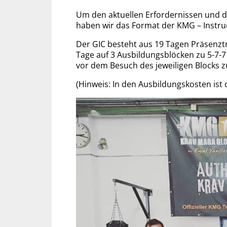
Um den aktuellen Erfordernissen und 
haben wir das Format der KMG – Instru
Der GIC besteht aus 19 Tagen Präsenztr
Tage auf 3 Aus­bil­dungs­blöcken zu 5-7-7
vor dem Besuch des je­weili­gen Blocks z
(Hinweis: In den Aus­bil­dungs­kosten ist