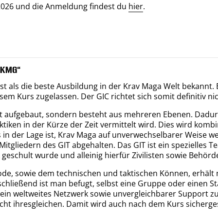
2026 und die Anmeldung findest du
hier
.
r KMG“
st als die beste Aus­bildung in der Krav Maga Welt bekannt.
sem Kurs zuge­lassen. Der GIC richtet sich somit definitiv ni
ert auf­ge­baut, sondern besteht aus mehreren Ebenen. Dadurc
ken in der Kürze der Zeit ver­mittelt wird. Dies wird kombi­
 der Lage ist, Krav Maga auf un­ver­wechsel­barer Weise wei
r Mit­gliedern des GIT abge­halten. Das GIT ist ein spezielle
ge­schult wurde und alleinig hier­für Zivi­listen sowie Behörde
ode, sowie dem technischen und taktischen Können, erhält 
schließend ist man befugt, selbst eine Gruppe oder einen S
in welt­weites Netz­werk sowie un­ver­gleich­barer Support z
 ihres­gleichen. Damit wird auch nach dem Kurs sicher­ge­st