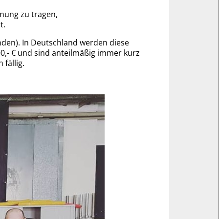
nung zu tragen,
t.
­den). In Deutsch­land werden diese
400,- € und sind an­teil­mäßig immer kurz
fällig.