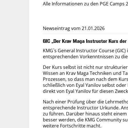
Alle Informationen zu den PGE Camps 
Newseintrag vom 21.01.2026
GIC „Der Krav Maga Instructor Kurs de
KMG`s General Instructor Course (GIC) i
ent­sprechen­den Vor­kennt­nissen zu die
Der Kurs selbst ist nicht nur strukturi
Wissen an Krav Maga Techniken und Takti
Prozessen, so dass man nach dem Kurs in
schließ­lich von Eyal Yanilov selbst ode
direkt von Eyal Yanilov für diesen Zweck 
Nach einer Prüfung über die Lehr­meth
ent­sprechen­de Instructor Urkunde. An
zu führen. Darüber hinaus steht einem e
besser werden, die KMG Community sucht
weitere Fort­schritte macht.