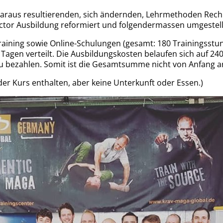
daraus resultierenden, sich ändernden, Lehrmethoden Rech
ctor Ausbildung reformiert und folgendermassen umgestell
aining sowie Online-Schulungen (gesamt: 180 Trai­nings­stun
 Tagen ver­teilt. Die Aus­bil­dungs­kosten be­laufen sich auf 2
u be­zahlen. Somit ist die Gesamt­summe nicht von Anfang an 
 der Kurs ent­halten, aber keine Unter­kunft oder Essen.)