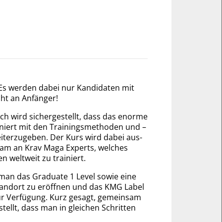
 Es werden dabei nur Kandi­daten mit
cht an Anfänger!
h wird sicher­ge­stellt, dass das enorme
niert mit den Trai­nings­metho­den und –
ter­zu­geben. Der Kurs wird dabei aus­
s Team an Krav Maga Experts, welches
n welt­weit zu trainiert.
man das Graduate 1 Level sowie eine
tandort zu er­öffnen und das KMG Label
ur Ver­fügung. Kurz gesagt, gemein­sam
ellt, dass man in gleichen Schritten